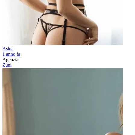
Asina
1 anno fa
Agenzia
Zuni