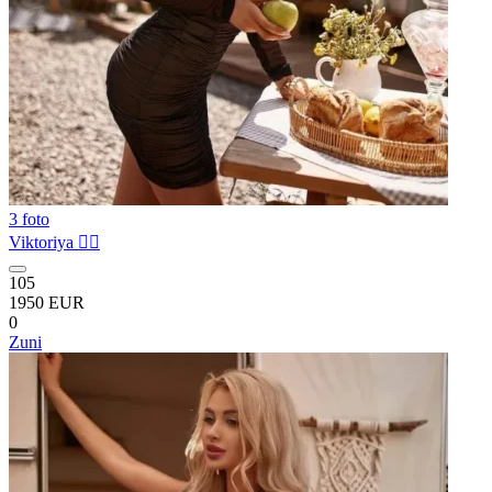
3 foto
Viktoriya ❤️‍🔥
105
1950 EUR
0
Zuni