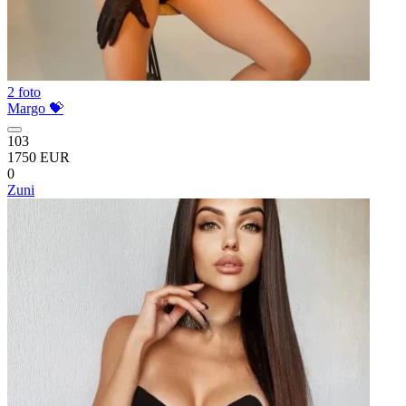
2 foto
Margo 💝
103
1750 EUR
0
Zuni