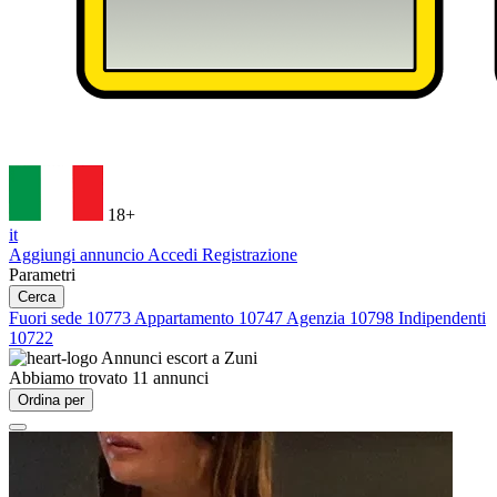
18+
it
Aggiungi annuncio
Accedi
Registrazione
Parametri
Cerca
Fuori sede
10773
Appartamento
10747
Agenzia
10798
Indipendenti
10722
Annunci escort a
Zuni
Abbiamo trovato
11
annunci
Ordina per