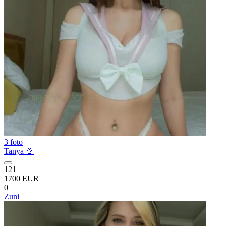
3 foto
Tanya 🍑
121
1700 EUR
0
Zuni