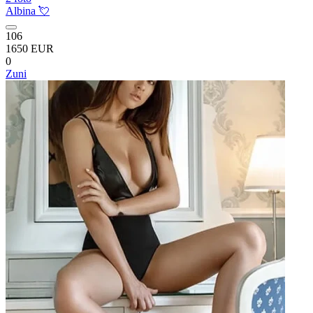
Albina 💘
106
1650 EUR
0
Zuni