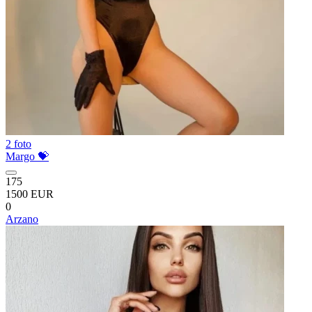
2 foto
Margo 💝
175
1500 EUR
0
Arzano