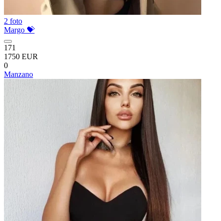
2 foto
Margo 💝
171
1750 EUR
0
Manzano