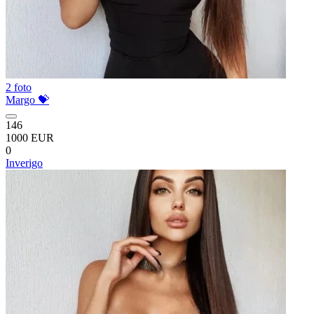
2 foto
Margo 💝
146
1000 EUR
0
Inverigo