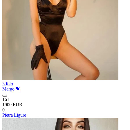
3 foto
Margo 💝
161
1900 EUR
0
Pietra Ligure