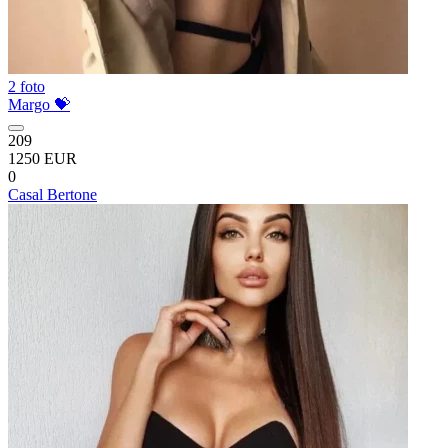
2 foto
Margo 💝
209
1250 EUR
0
Casal Bertone