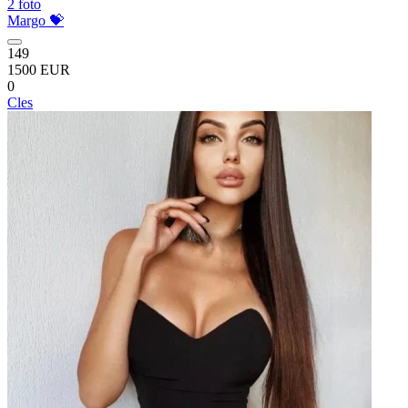
2 foto
Margo 💝
149
1500 EUR
0
Cles