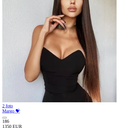
2 foto
Margo 💝
186
1350 EUR