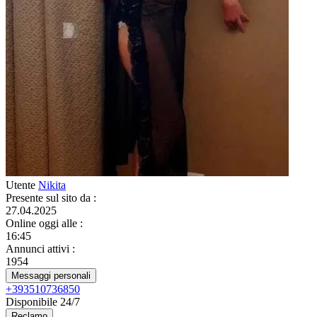
Utente
Nikita
Presente sul sito da
:
27.04.2025
Online oggi alle
:
16:45
Annunci attivi
:
1954
Messaggi personali
+393510736850
Disponibile 24/7
Reclamo