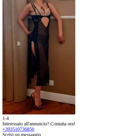
1-4
Interessato all'annuncio?
Contatta ora!
+393510736850
Scrivi un messaggio