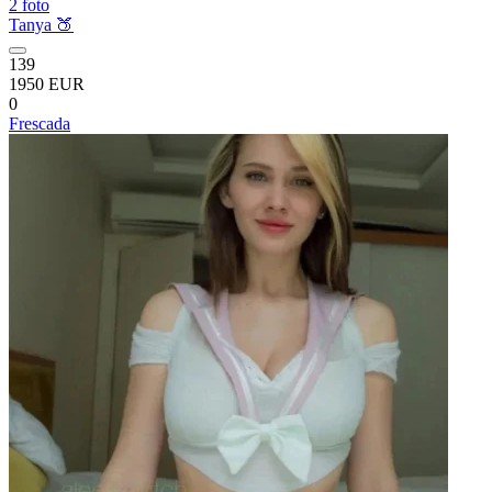
2 foto
Tanya 🍑
139
1950 EUR
0
Frescada