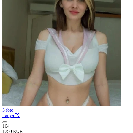
3 foto
Tanya 🍑
164
1750 EUR