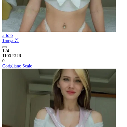
3 foto
Tanya 🍑
124
1100 EUR
0
Corigliano Scalo