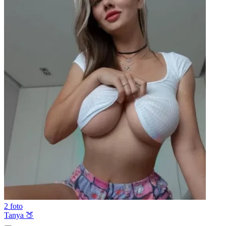
2 foto
Tanya 🍑