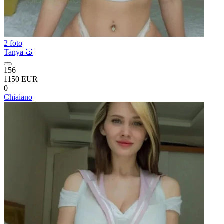
2 foto
Tanya 🍑
156
1150 EUR
0
Chiaiano