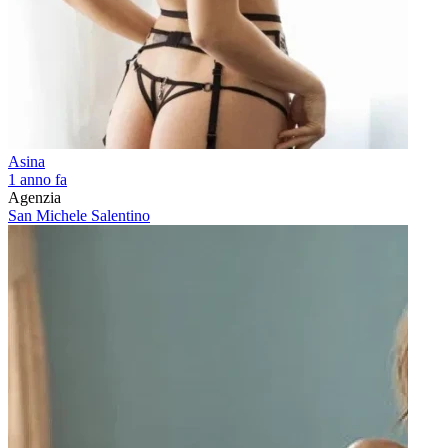
Asina
1 anno fa
Agenzia
San Michele Salentino