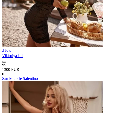
3 foto
Viktoriya ❤️‍🔥
95
1300 EUR
0
San Michele Salentino