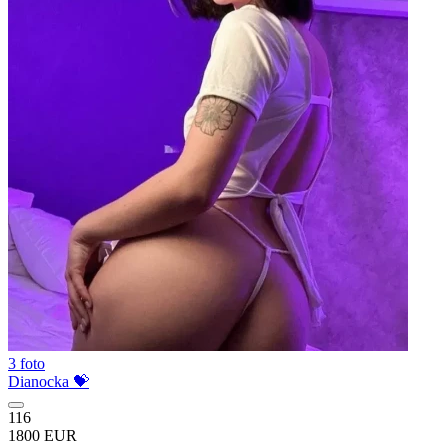
3 foto
Dianocka 💝
116
1800 EUR