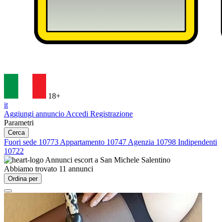
18+
it
Aggiungi annuncio
Accedi
Registrazione
Parametri
Cerca
Fuori sede
10773
Appartamento
10747
Agenzia
10798
Indipendenti
10722
Annunci escort a
San Michele Salentino
Abbiamo trovato
11
annunci
Ordina per