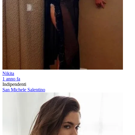
Nikita
1 anno fa
Indipendenti
San Michele Salentino