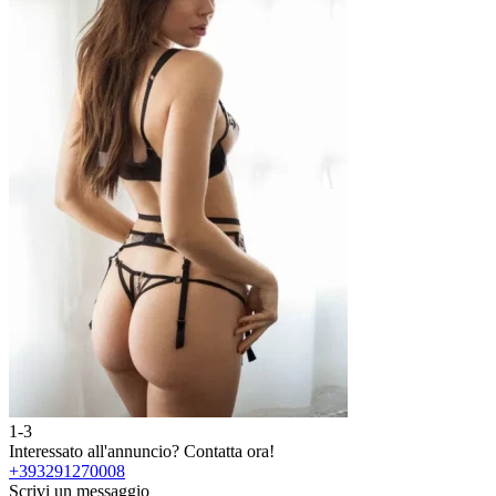
1-3
2
Interessato all'annuncio?
Contatta ora!
I
+393291270008
Scrivi un messaggio
S