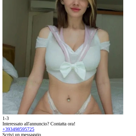
1-3
Interessato all'annuncio?
Contatta ora!
+393498595725
Scrivi un messaggio