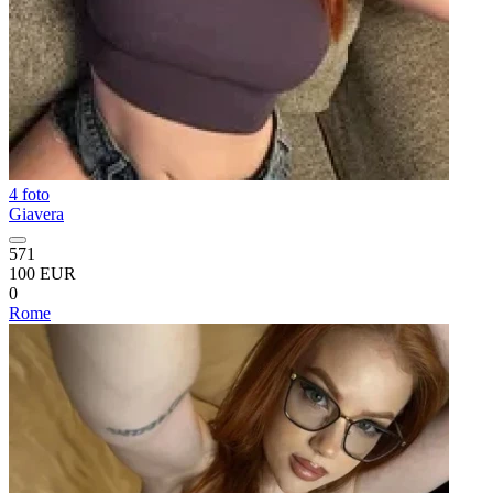
4 foto
Giavera
571
100 EUR
0
Rome