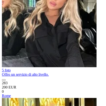
5 foto
Offro un servizio di alto livello.
283
200 EUR
0
Rome