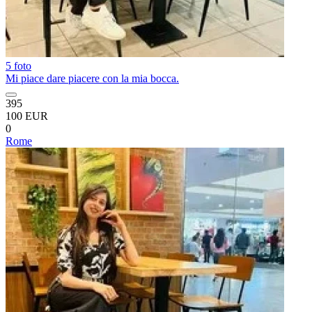
5 foto
Mi piace dare piacere con la mia bocca.
395
100 EUR
0
Rome