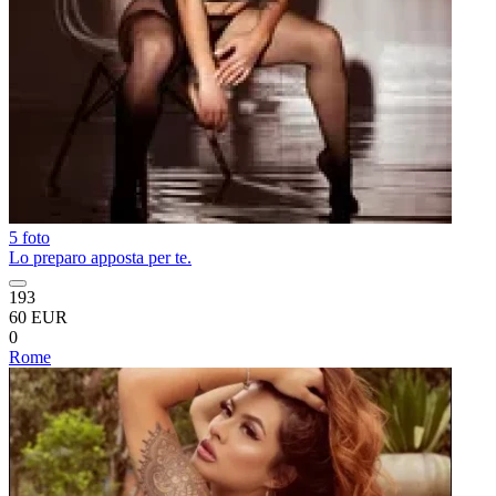
5 foto
Lo preparo apposta per te.
193
60 EUR
0
Rome