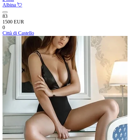
Albina 💘
83
1500 EUR
0
Città di Castello