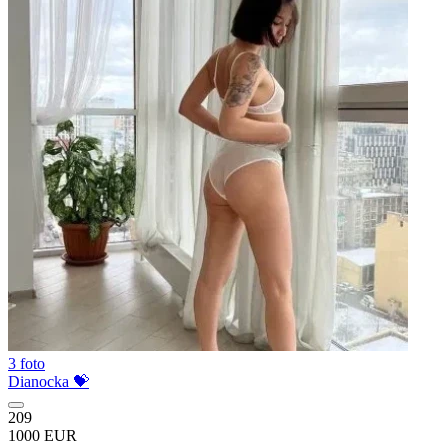
3 foto
Dianocka 💝
209
1000 EUR