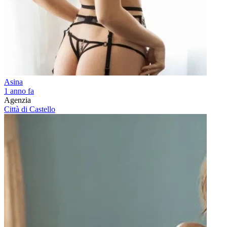
Asina
1 anno fa
Agenzia
Città di Castello