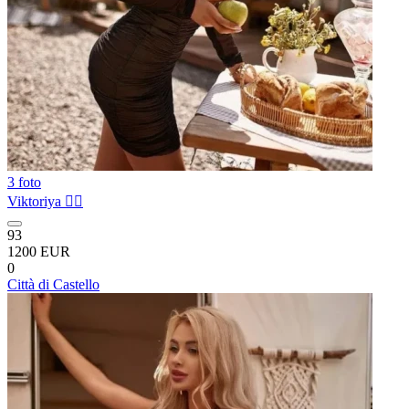
3 foto
Viktoriya ❤️‍🔥
93
1200 EUR
0
Città di Castello