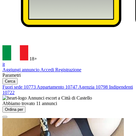
18+
it
Aggiungi annuncio
Accedi
Registrazione
Parametri
Cerca
Fuori sede
10773
Appartamento
10747
Agenzia
10798
Indipendenti
10722
Annunci escort a
Città di Castello
Abbiamo trovato
11
annunci
Ordina per