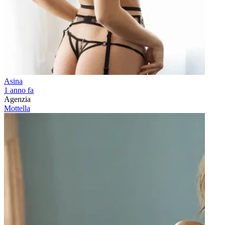
Asina
1 anno fa
Agenzia
Mottella