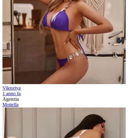
Viktoriya
1 anno fa
Agenzia
Mottella