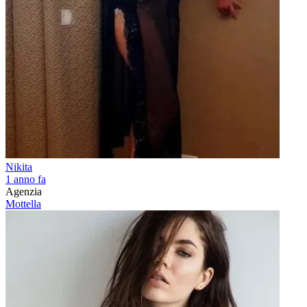
Nikita
1 anno fa
Agenzia
Mottella