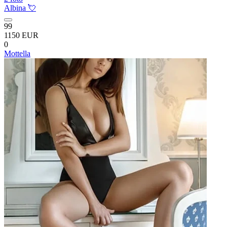
Albina 💘
99
1150 EUR
0
Mottella