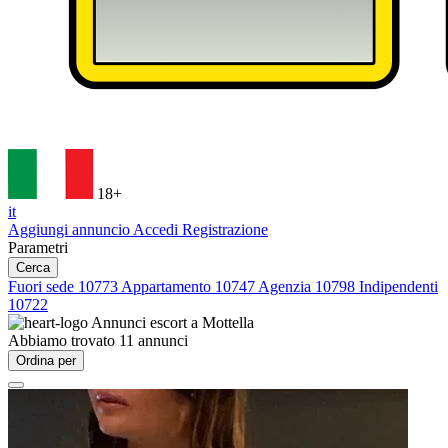
18+
it
Aggiungi annuncio
Accedi
Registrazione
Parametri
Cerca
Fuori sede
10773
Appartamento
10747
Agenzia
10798
Indipendenti
10722
Annunci escort a
Mottella
Abbiamo trovato
11
annunci
Ordina per