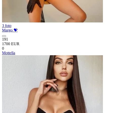
3 foto
Margo 💝
191
1700 EUR
0
Mottella