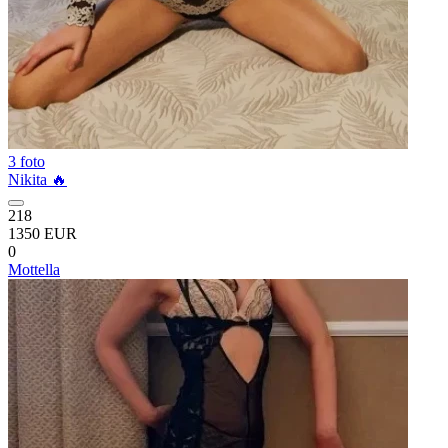
3 foto
Nikita 🔥
218
1350 EUR
0
Mottella