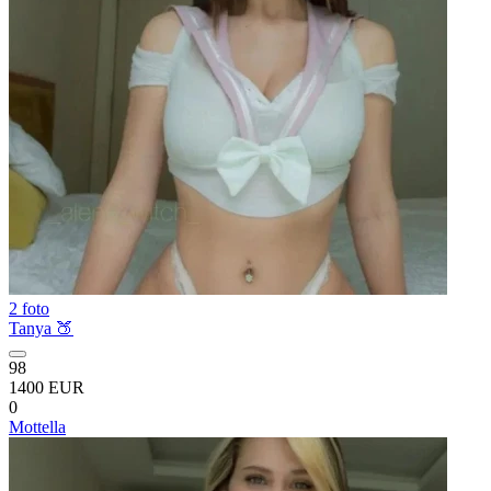
2 foto
Tanya 🍑
98
1400 EUR
0
Mottella