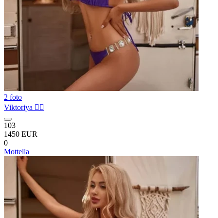
2 foto
Viktoriya ❤️‍🔥
103
1450 EUR
0
Mottella