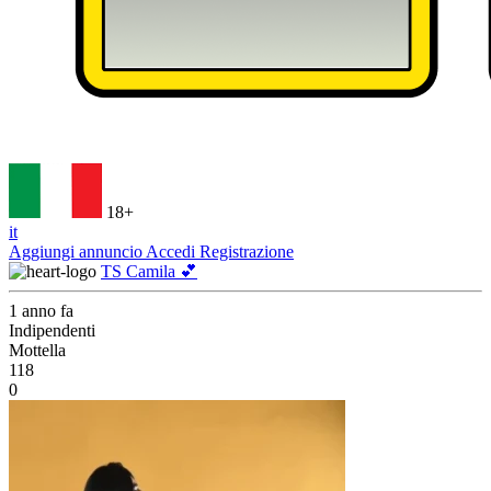
18+
it
Aggiungi annuncio
Accedi
Registrazione
TS Camila 💕
1 anno fa
Indipendenti
Mottella
118
0