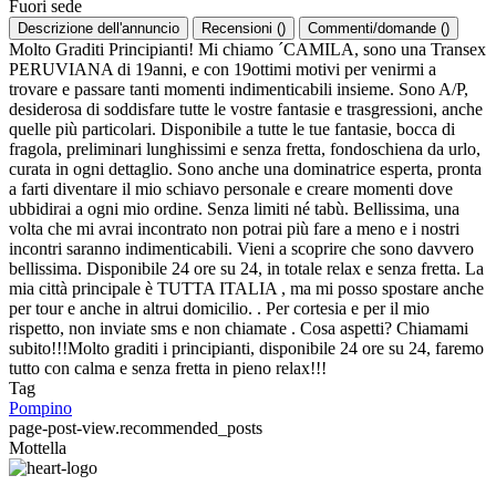
Fuori sede
Descrizione dell'annuncio
Recensioni
(
)
Commenti/domande
(
)
Molto Graditi Principianti! Mi chiamo ´CAMILA, sono una Transex
PERUVIANA di 19anni, e con 19ottimi motivi per venirmi a
trovare e passare tanti momenti indimenticabili insieme. Sono A/P,
desiderosa di soddisfare tutte le vostre fantasie e trasgressioni, anche
quelle più particolari. Disponibile a tutte le tue fantasie, bocca di
fragola, preliminari lunghissimi e senza fretta, fondoschiena da urlo,
curata in ogni dettaglio. Sono anche una dominatrice esperta, pronta
a farti diventare il mio schiavo personale e creare momenti dove
ubbidirai a ogni mio ordine. Senza limiti né tabù. Bellissima, una
volta che mi avrai incontrato non potrai più fare a meno e i nostri
incontri saranno indimenticabili. Vieni a scoprire che sono davvero
bellissima. Disponibile 24 ore su 24, in totale relax e senza fretta. La
mia città principale è TUTTA ITALIA , ma mi posso spostare anche
per tour e anche in altrui domicilio. . Per cortesia e per il mio
rispetto, non inviate sms e non chiamate . Cosa aspetti? Chiamami
subito!!!Molto graditi i principianti, disponibile 24 ore su 24, faremo
tutto con calma e senza fretta in pieno relax!!!
Tag
Pompino
page-post-view.recommended_posts
Mottella