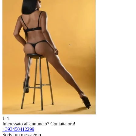
1-4
2
Interessato all'annuncio?
Contatta ora!
I
+393450412299
Scrivi un messaggio
S