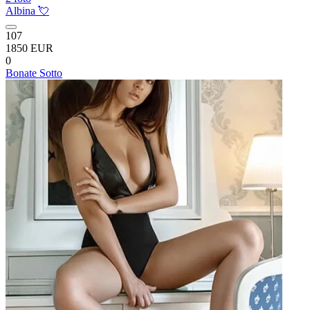
Albina 💘
107
1850 EUR
0
Bonate Sotto