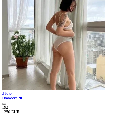
3 foto
Dianocka 💝
192
1250 EUR