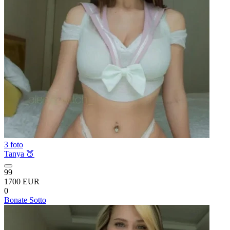
3 foto
Tanya 🍑
99
1700 EUR
0
Bonate Sotto