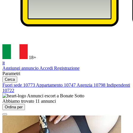
18+
it
Aggiungi annuncio
Accedi
Registrazione
Parametri
Cerca
Fuori sede
10773
Appartamento
10747
Agenzia
10798
Indipendenti
10722
Annunci escort a
Bonate Sotto
Abbiamo trovato
11
annunci
Ordina per