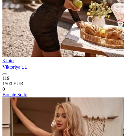
3 foto
Viktoriya ❤️‍🔥
119
1500 EUR
0
Bonate Sotto