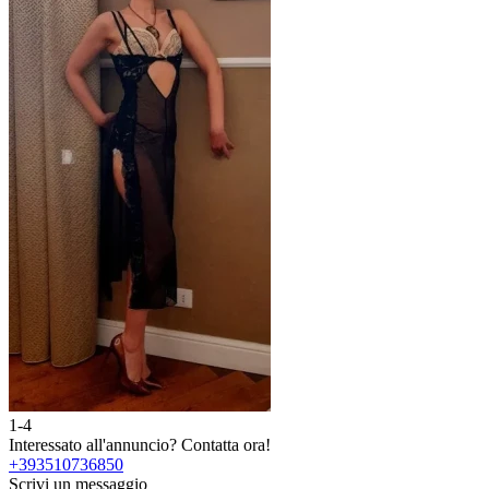
1-4
Interessato all'annuncio?
Contatta ora!
+393510736850
Scrivi un messaggio