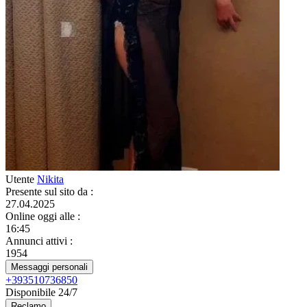
Utente
Nikita
Presente sul sito da
:
27.04.2025
Online oggi alle
:
16:45
Annunci attivi
:
1954
Messaggi personali
+393510736850
Disponibile 24/7
Reclamo