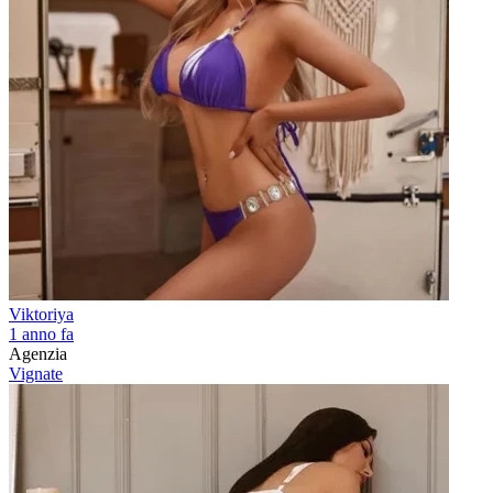
Viktoriya
1 anno fa
Agenzia
Vignate