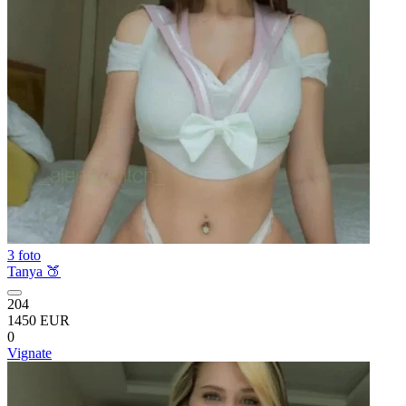
3 foto
Tanya 🍑
204
1450 EUR
0
Vignate