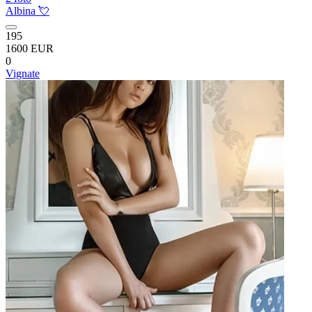
Albina 💘
195
1600 EUR
0
Vignate