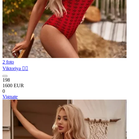
2 foto
Viktoriya ❤️‍🔥
198
1600 EUR
0
Vignate