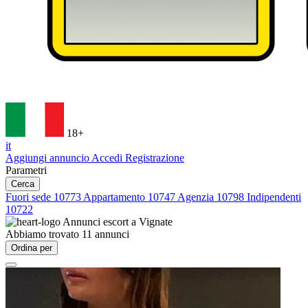
18+
it
Aggiungi annuncio
Accedi
Registrazione
Parametri
Cerca
Fuori sede
10773
Appartamento
10747
Agenzia
10798
Indipendenti
10722
Annunci escort a
Vignate
Abbiamo trovato
11
annunci
Ordina per