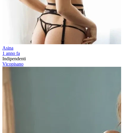
Asina
1 anno fa
Indipendenti
Vicopisano