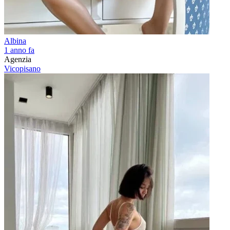
Albina
1 anno fa
Agenzia
Vicopisano