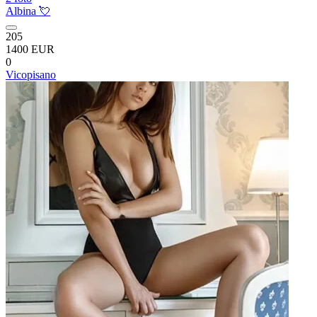
Albina 💘
205
1400 EUR
0
Vicopisano