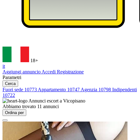
18+
it
Aggiungi annuncio
Accedi
Registrazione
Parametri
Cerca
Fuori sede
10773
Appartamento
10747
Agenzia
10798
Indipendenti
10722
Annunci escort a
Vicopisano
Abbiamo trovato
11
annunci
Ordina per