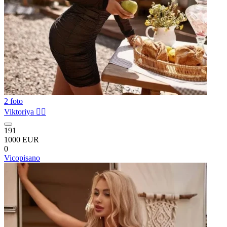
2 foto
Viktoriya ❤️‍🔥
191
1000 EUR
0
Vicopisano