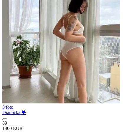
3 foto
Dianocka 💝
89
1400 EUR