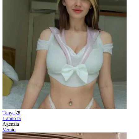
Tanya 🍑
1 anno fa
Agenzia
Vernio