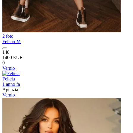
2 foto
Felicia 💋
148
1400 EUR
0
Vernio
Felicia
1 anno fa
Agenzia
Vernio