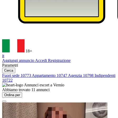
18+
it
Aggiungi annuncio
Accedi
Registrazione
Parametri
Cerca
Fuori sede
10773
Appartamento
10747
Agenzia
10798
Indipendenti
10722
Annunci escort a
Vernio
Abbiamo trovato
11
annunci
Ordina per