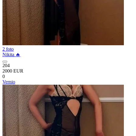
2 foto
Nikita 🔥
204
2000 EUR
0
Vernio