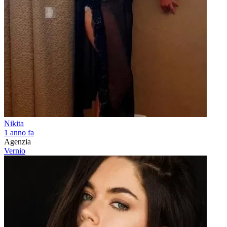
Nikita
1 anno fa
Agenzia
Vernio