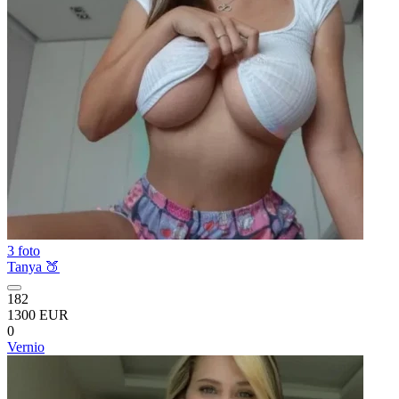
3 foto
Tanya 🍑
182
1300 EUR
0
Vernio