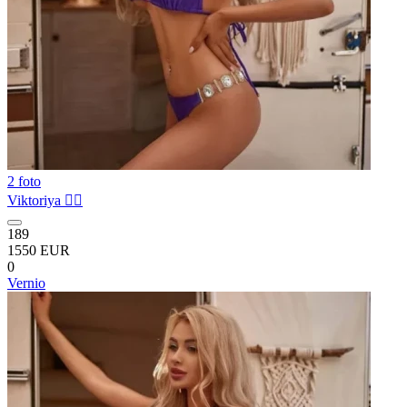
2 foto
Viktoriya ❤️‍🔥
189
1550 EUR
0
Vernio