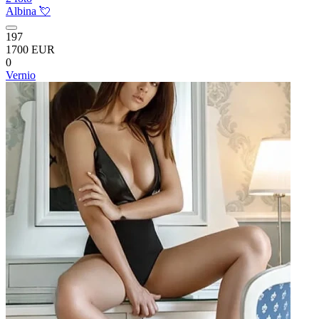
Albina 💘
197
1700 EUR
0
Vernio