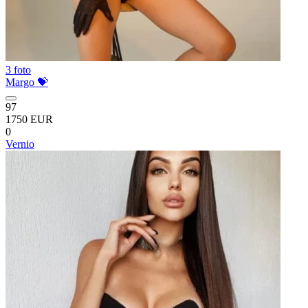
3 foto
Margo 💝
97
1750 EUR
0
Vernio