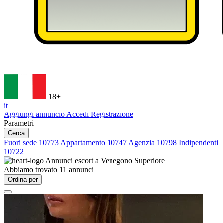
18+
it
Aggiungi annuncio
Accedi
Registrazione
Parametri
Cerca
Fuori sede
10773
Appartamento
10747
Agenzia
10798
Indipendenti
10722
Annunci escort a
Venegono Superiore
Abbiamo trovato
11
annunci
Ordina per