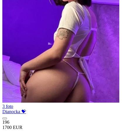
3 foto
Dianocka 💝
196
1700 EUR