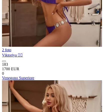
2 foto
Viktoriya ❤️‍🔥
183
1700 EUR
0
Venegono Superiore