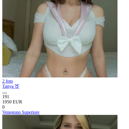
2 foto
Tanya 🍑
191
1950 EUR
0
Venegono Superiore