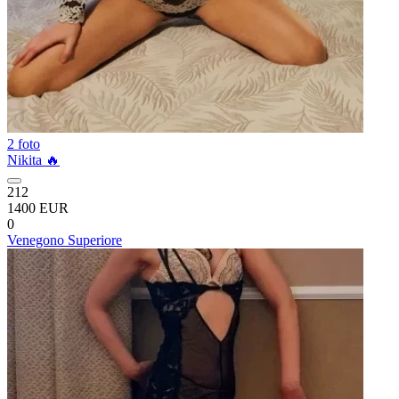
2 foto
Nikita 🔥
212
1400 EUR
0
Venegono Superiore