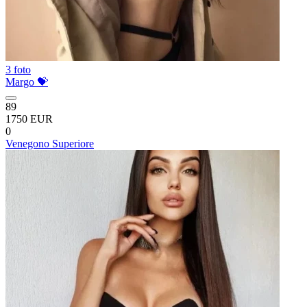
3 foto
Margo 💝
89
1750 EUR
0
Venegono Superiore