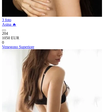
3 foto
Asina 🔥
204
1050 EUR
0
Venegono Superiore