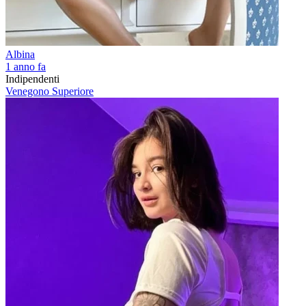
Albina
1 anno fa
Indipendenti
Venegono Superiore