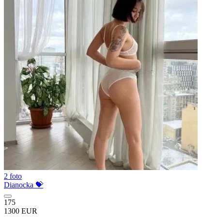
2 foto
Dianocka 💝
175
1300 EUR