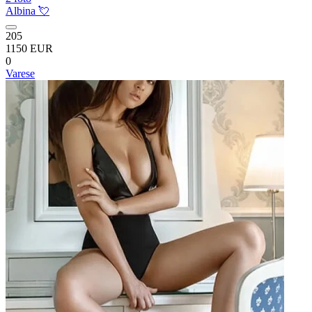
Albina 💘
205
1150 EUR
0
Varese