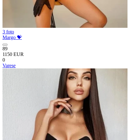
3 foto
Margo 💝
89
1150 EUR
0
Varese