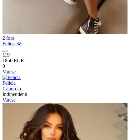
2 foto
Felicia 💋
119
1850 EUR
0
Varese
Felicia
1 anno fa
Indipendenti
Varese