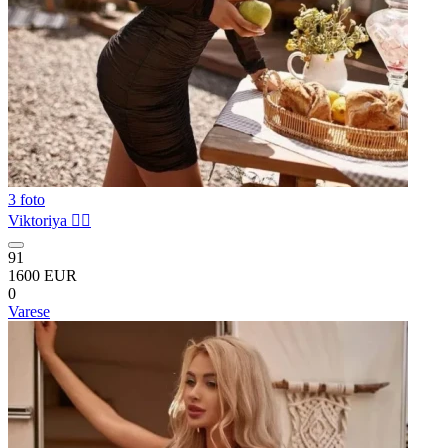
3 foto
Viktoriya ❤️‍🔥
91
1600 EUR
0
Varese