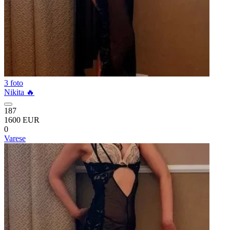
3 foto
Nikita 🔥
187
1600 EUR
0
Varese