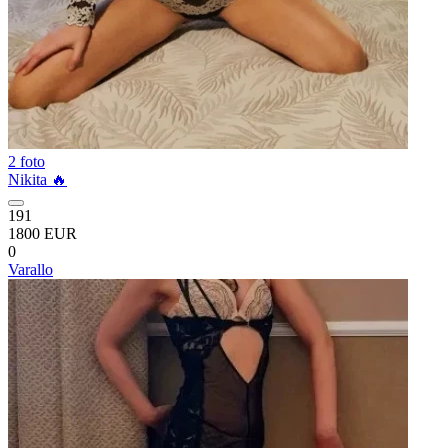
2 foto
Nikita 🔥
191
1800 EUR
0
Varallo