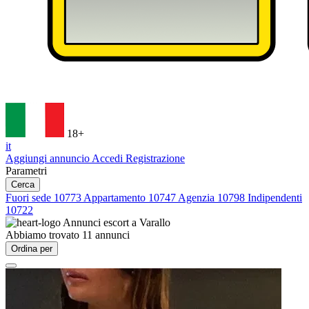
18+
it
Aggiungi annuncio
Accedi
Registrazione
Parametri
Cerca
Fuori sede
10773
Appartamento
10747
Agenzia
10798
Indipendenti
10722
Annunci escort a
Varallo
Abbiamo trovato
11
annunci
Ordina per