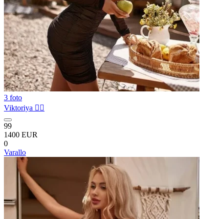
3 foto
Viktoriya ❤️‍🔥
99
1400 EUR
0
Varallo