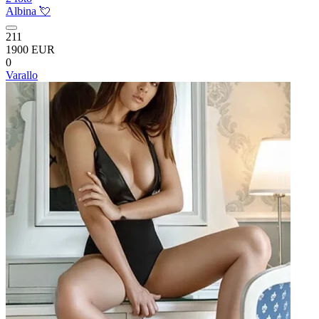
Albina 💘
211
1900 EUR
0
Varallo