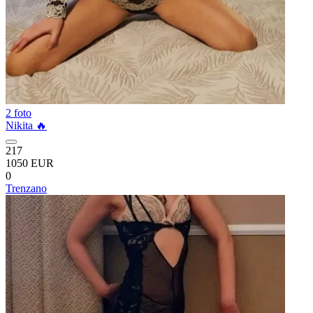
2 foto
Nikita 🔥
217
1050 EUR
0
Trenzano