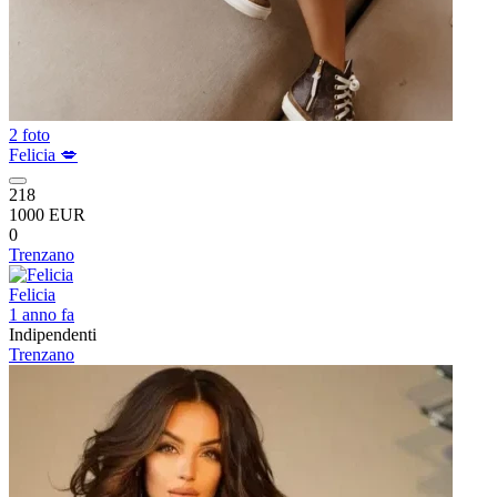
2 foto
Felicia 💋
218
1000 EUR
0
Trenzano
Felicia
1 anno fa
Indipendenti
Trenzano