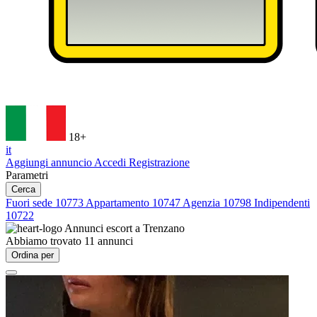
18+
it
Aggiungi annuncio
Accedi
Registrazione
Parametri
Cerca
Fuori sede
10773
Appartamento
10747
Agenzia
10798
Indipendenti
10722
Annunci escort a
Trenzano
Abbiamo trovato
11
annunci
Ordina per