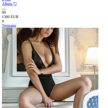
Albina 💘
99
1300 EUR
0
Trenzano