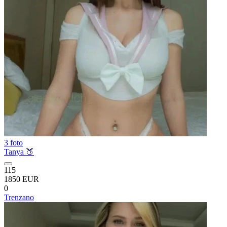
3 foto
Tanya 🍑
115
1850 EUR
0
Trenzano