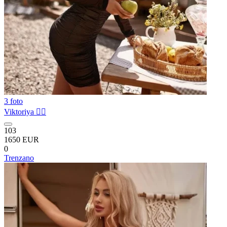
3 foto
Viktoriya ❤️‍🔥
103
1650 EUR
0
Trenzano