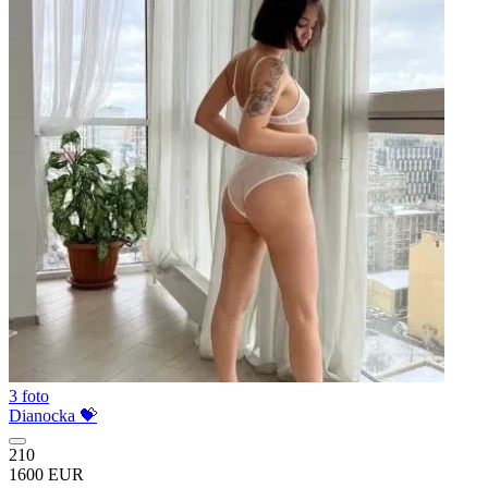
3 foto
Dianocka 💝
210
1600 EUR