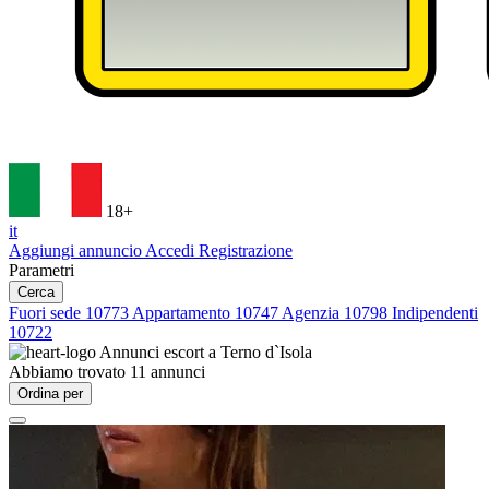
18+
it
Aggiungi annuncio
Accedi
Registrazione
Parametri
Cerca
Fuori sede
10773
Appartamento
10747
Agenzia
10798
Indipendenti
10722
Annunci escort a
Terno d`Isola
Abbiamo trovato
11
annunci
Ordina per