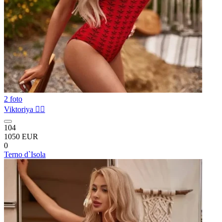
2 foto
Viktoriya ❤️‍🔥
104
1050 EUR
0
Terno d`Isola