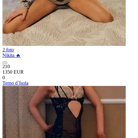
2 foto
Nikita 🔥
210
1350 EUR
0
Terno d`Isola