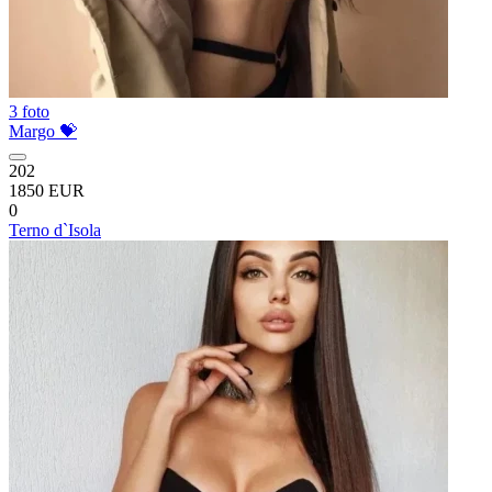
3 foto
Margo 💝
202
1850 EUR
0
Terno d`Isola