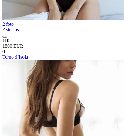
2 foto
Asina 🔥
110
1800 EUR
0
Terno d`Isola