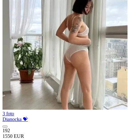
3 foto
Dianocka 💝
192
1550 EUR