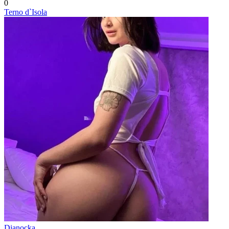
0
Terno d`Isola
Dianocka