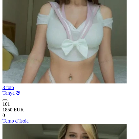
3 foto
Tanya 🍑
101
1850 EUR
0
Terno d`Isola