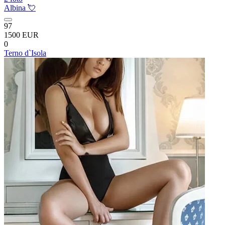
Albina 💘
97
1500 EUR
0
Terno d`Isola