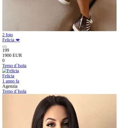
2 foto
Felicia 💋
199
1900 EUR
0
Terno d`Isola
Felicia
1 anno fa
Agenzia
Terno d`Isola