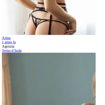
Asina
1 anno fa
Agenzia
Terno d`Isola