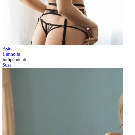
Asina
1 anno fa
Indipendenti
Susa