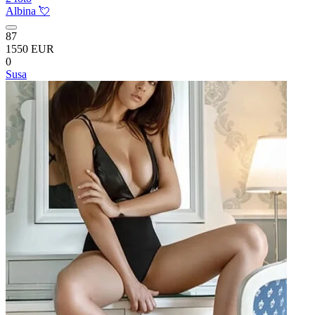
Albina 💘
87
1550 EUR
0
Susa