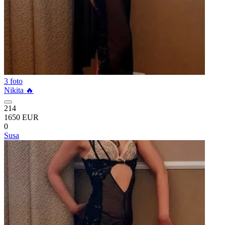
3 foto
Nikita 🔥
214
1650 EUR
0
Susa