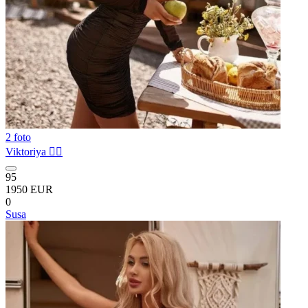
2 foto
Viktoriya ❤️‍🔥
95
1950 EUR
0
Susa