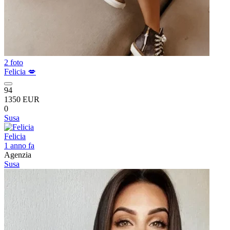
2 foto
Felicia 💋
94
1350 EUR
0
Susa
Felicia
1 anno fa
Agenzia
Susa