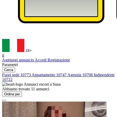
18+
it
Aggiungi annuncio
Accedi
Registrazione
Parametri
Cerca
Fuori sede
10773
Appartamento
10747
Agenzia
10798
Indipendenti
10722
Annunci escort a
Susa
Abbiamo trovato
11
annunci
Ordina per