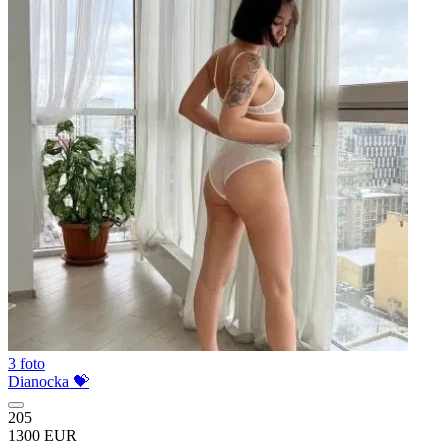
3 foto
Dianocka 💝
205
1300 EUR