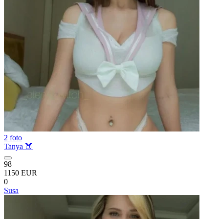
2 foto
Tanya 🍑
98
1150 EUR
0
Susa