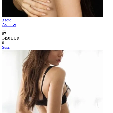
3 foto
Asina 🔥
87
1450 EUR
0
Susa