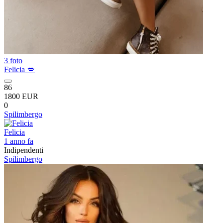
3 foto
Felicia 💋
86
1800 EUR
0
Spilimbergo
Felicia
1 anno fa
Indipendenti
Spilimbergo