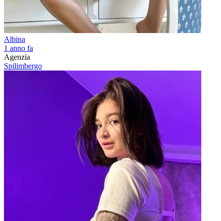
Albina
1 anno fa
Agenzia
Spilimbergo