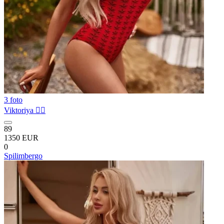
3 foto
Viktoriya ❤️‍🔥
89
1350 EUR
0
Spilimbergo