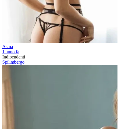
Asina
1 anno fa
Indipendenti
Spilimbergo