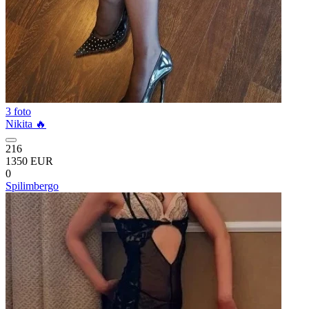
3 foto
Nikita 🔥
216
1350 EUR
0
Spilimbergo