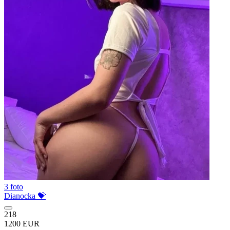
3 foto
Dianocka 💝
218
1200 EUR