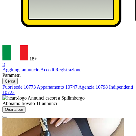
18+
it
Aggiungi annuncio
Accedi
Registrazione
Parametri
Cerca
Fuori sede
10773
Appartamento
10747
Agenzia
10798
Indipendenti
10722
Annunci escort a
Spilimbergo
Abbiamo trovato
11
annunci
Ordina per