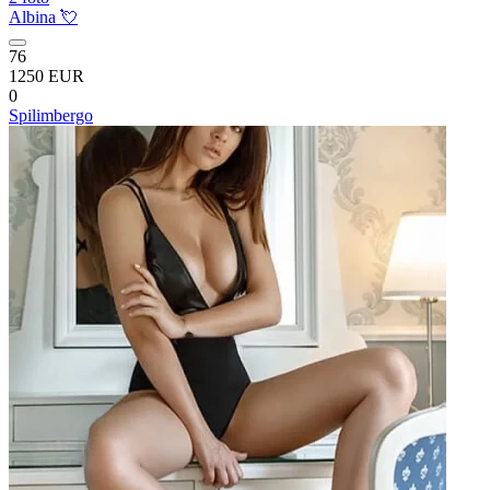
Albina 💘
76
1250 EUR
0
Spilimbergo