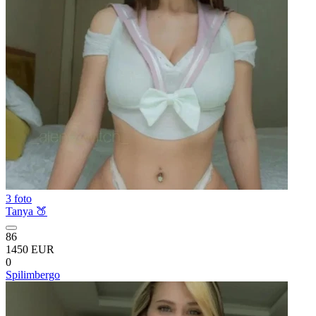
3 foto
Tanya 🍑
86
1450 EUR
0
Spilimbergo