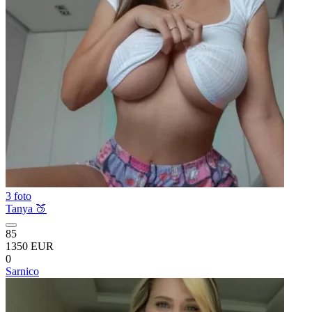
3 foto
Tanya 🍑
85
1350 EUR
0
Sarnico