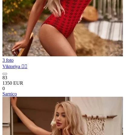
3 foto
Viktoriya ❤️‍🔥
83
1350 EUR
0
Sarnico