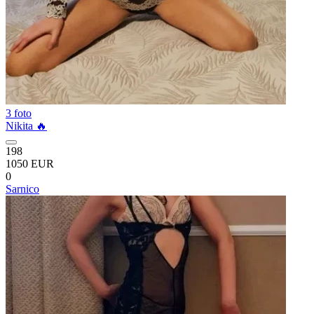
3 foto
Nikita 🔥
198
1050 EUR
0
Sarnico