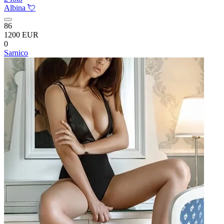
Albina 💘
86
1200 EUR
0
Sarnico