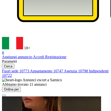
18+
it
Aggiungi annuncio
Accedi
Registrazione
Parametri
Cerca
Fuori sede
10773
Appartamento
10747
Agenzia
10798
Indipendenti
10722
Annunci escort a
Sarnico
Abbiamo trovato
11
annunci
Ordina per