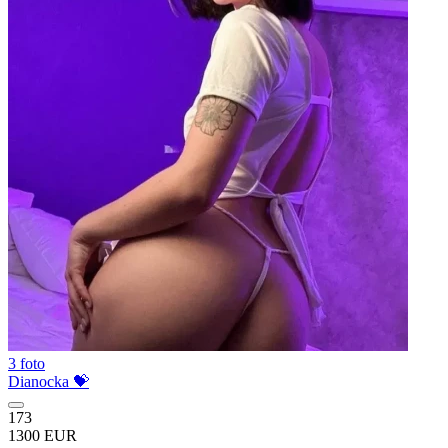
3 foto
Dianocka 💝
173
1300 EUR