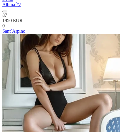
Albina 💘
87
1950 EUR
0
Sant`Arpino