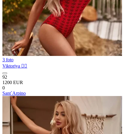
3 foto
Viktoriya ❤️‍🔥
92
1200 EUR
0
Sant`Arpino