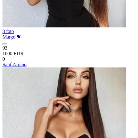
3 foto
Margo 💝
93
1600 EUR
0
Sant`Arpino