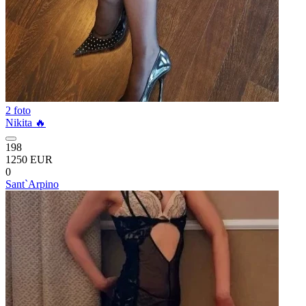
2 foto
Nikita 🔥
198
1250 EUR
0
Sant`Arpino