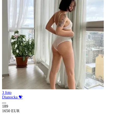
3 foto
Dianocka 💝
189
1650 EUR