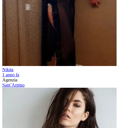
Nikita
1 anno fa
Agenzia
Sant`Arpino