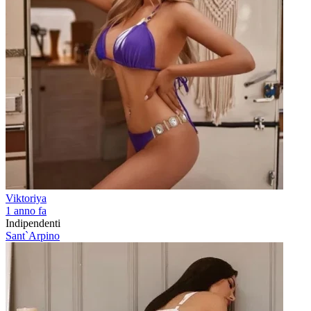
Viktoriya
1 anno fa
Indipendenti
Sant`Arpino