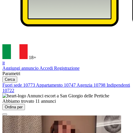
18+
it
Aggiungi annuncio
Accedi
Registrazione
Parametri
Cerca
Fuori sede
10773
Appartamento
10747
Agenzia
10798
Indipendenti
10722
Annunci escort a
San Giorgio delle Pertiche
Abbiamo trovato
11
annunci
Ordina per