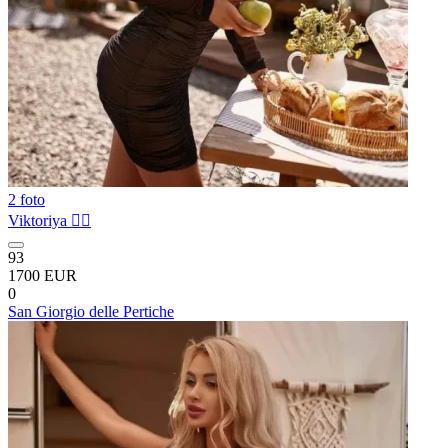
2 foto
Viktoriya ❤️‍🔥
93
1700 EUR
0
San Giorgio delle Pertiche