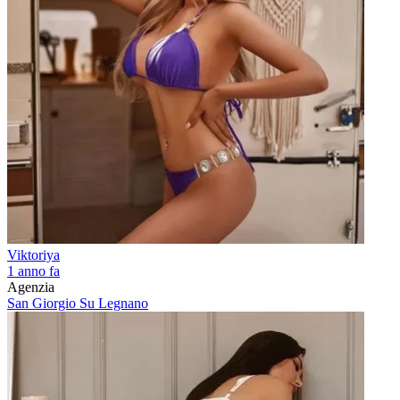
Viktoriya
1 anno fa
Agenzia
San Giorgio Su Legnano