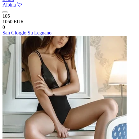
Albina 💘
105
1050 EUR
0
San Giorgio Su Legnano