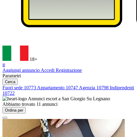
18+
it
Aggiungi annuncio
Accedi
Registrazione
Parametri
Cerca
Fuori sede
10773
Appartamento
10747
Agenzia
10798
Indipendenti
10722
Annunci escort a
San Giorgio Su Legnano
Abbiamo trovato
11
annunci
Ordina per