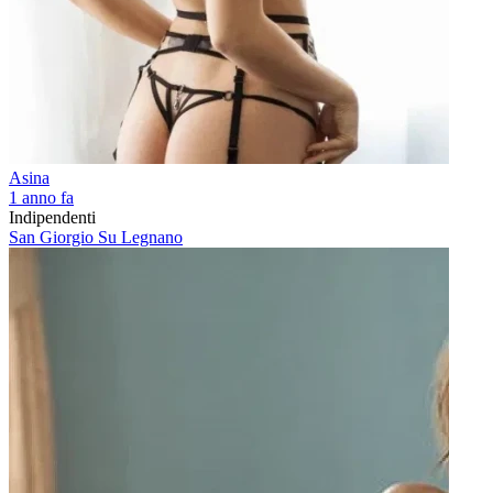
Asina
1 anno fa
Indipendenti
San Giorgio Su Legnano