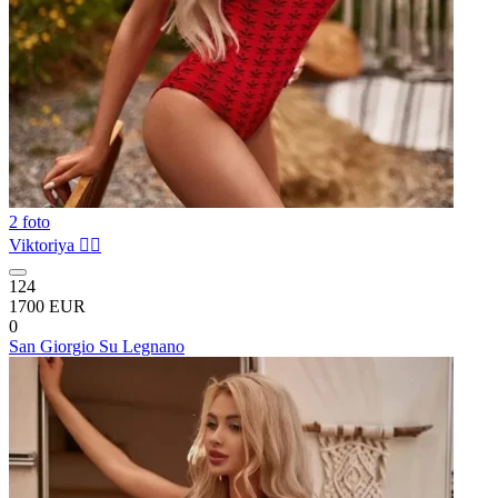
2 foto
Viktoriya ❤️‍🔥
124
1700 EUR
0
San Giorgio Su Legnano