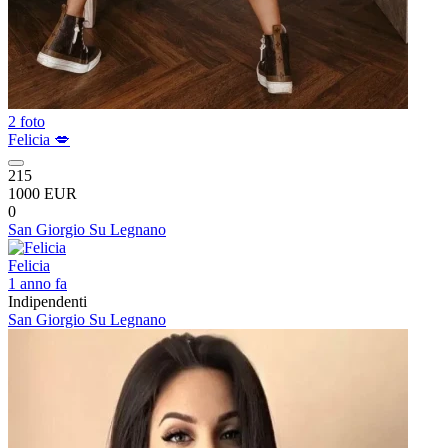
2 foto
Felicia 💋
215
1000 EUR
0
San Giorgio Su Legnano
Felicia
1 anno fa
Indipendenti
San Giorgio Su Legnano