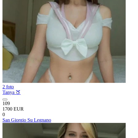
2 foto
Tanya 🍑
109
1700 EUR
0
San Giorgio Su Legnano