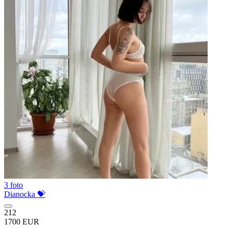
3 foto
Dianocka 💝
212
1700 EUR