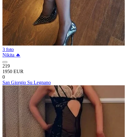
3 foto
Nikita 🔥
219
1950 EUR
0
San Giorgio Su Legnano