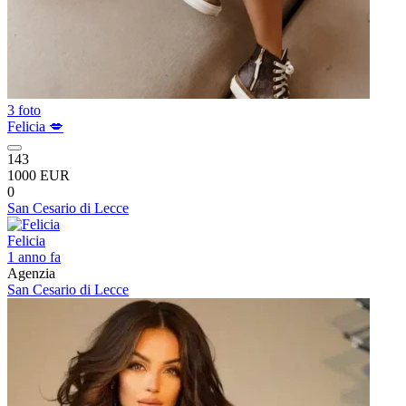
3 foto
Felicia 💋
143
1000 EUR
0
San Cesario di Lecce
Felicia
1 anno fa
Agenzia
San Cesario di Lecce