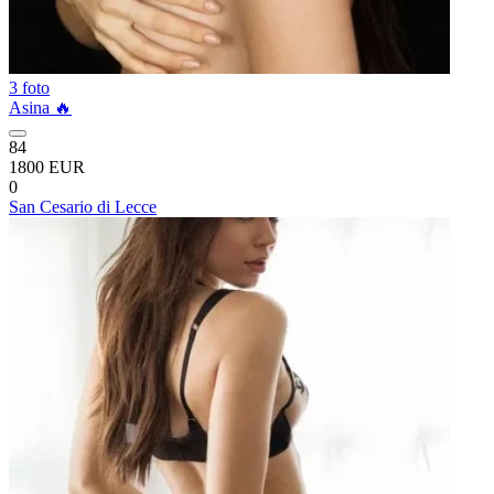
3 foto
Asina 🔥
84
1800 EUR
0
San Cesario di Lecce