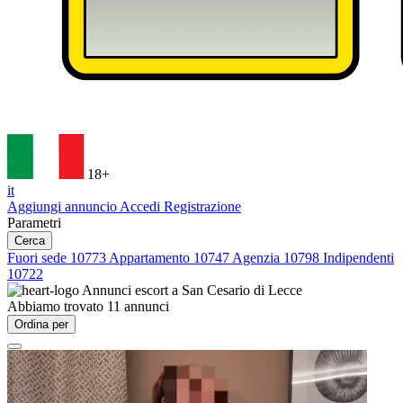
18+
it
Aggiungi annuncio
Accedi
Registrazione
Parametri
Cerca
Fuori sede
10773
Appartamento
10747
Agenzia
10798
Indipendenti
10722
Annunci escort a
San Cesario di Lecce
Abbiamo trovato
11
annunci
Ordina per