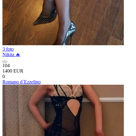
3 foto
Nikita 🔥
104
1400 EUR
0
Romano d`Ezzelino