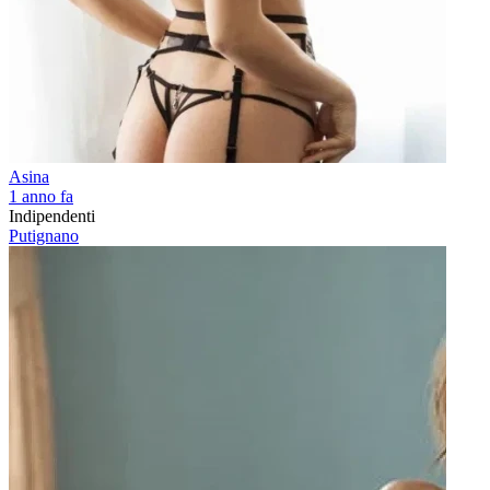
Asina
1 anno fa
Indipendenti
Putignano