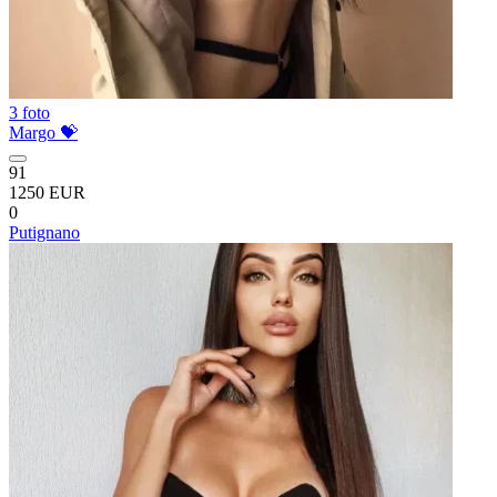
3 foto
Margo 💝
91
1250 EUR
0
Putignano