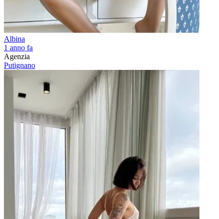
Albina
1 anno fa
Agenzia
Putignano