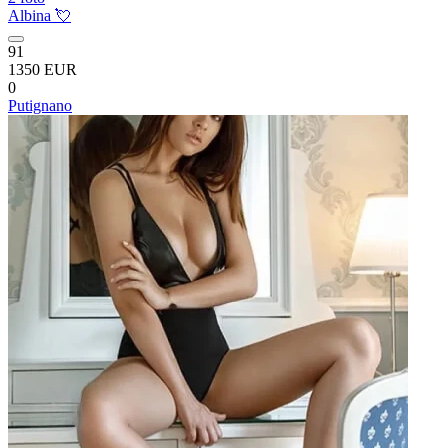
Albina 💘
91
1350 EUR
0
Putignano