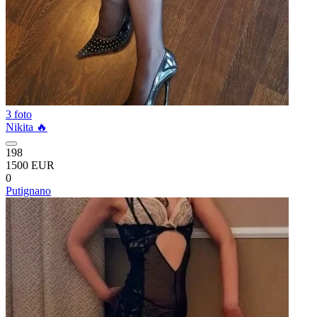
3 foto
Nikita 🔥
198
1500 EUR
0
Putignano