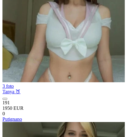
3 foto
Tanya 🍑
191
1950 EUR
0
Putignano