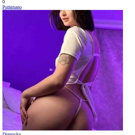
0
Putignano
Dianocka