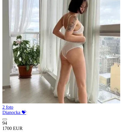
2 foto
Dianocka 💝
94
1700 EUR