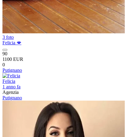
3 foto
Felicia 💋
90
1100 EUR
0
Putignano
Felicia
1 anno fa
Agenzia
Putignano