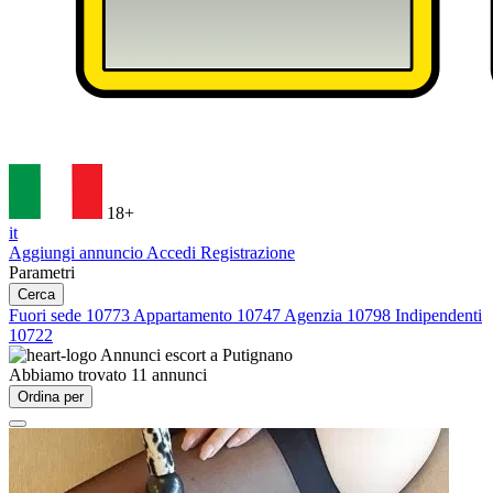
18+
it
Aggiungi annuncio
Accedi
Registrazione
Parametri
Cerca
Fuori sede
10773
Appartamento
10747
Agenzia
10798
Indipendenti
10722
Annunci escort a
Putignano
Abbiamo trovato
11
annunci
Ordina per