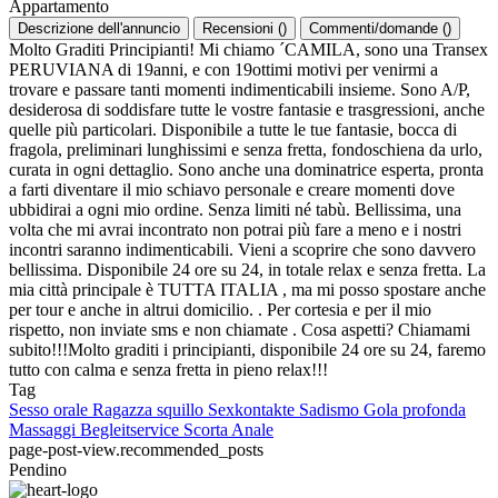
Appartamento
Descrizione dell'annuncio
Recensioni
(
)
Commenti/domande
(
)
Molto Graditi Principianti! Mi chiamo ´CAMILA, sono una Transex
PERUVIANA di 19anni, e con 19ottimi motivi per venirmi a
trovare e passare tanti momenti indimenticabili insieme. Sono A/P,
desiderosa di soddisfare tutte le vostre fantasie e trasgressioni, anche
quelle più particolari. Disponibile a tutte le tue fantasie, bocca di
fragola, preliminari lunghissimi e senza fretta, fondoschiena da urlo,
curata in ogni dettaglio. Sono anche una dominatrice esperta, pronta
a farti diventare il mio schiavo personale e creare momenti dove
ubbidirai a ogni mio ordine. Senza limiti né tabù. Bellissima, una
volta che mi avrai incontrato non potrai più fare a meno e i nostri
incontri saranno indimenticabili. Vieni a scoprire che sono davvero
bellissima. Disponibile 24 ore su 24, in totale relax e senza fretta. La
mia città principale è TUTTA ITALIA , ma mi posso spostare anche
per tour e anche in altrui domicilio. . Per cortesia e per il mio
rispetto, non inviate sms e non chiamate . Cosa aspetti? Chiamami
subito!!!Molto graditi i principianti, disponibile 24 ore su 24, faremo
tutto con calma e senza fretta in pieno relax!!!
Tag
Sesso orale
Ragazza squillo
Sexkontakte
Sadismo
Gola profonda
Massaggi
Begleitservice
Scorta
Anale
page-post-view.recommended_posts
Pendino