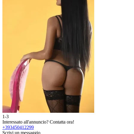
1-3
2
Interessato all'annuncio?
Contatta ora!
I
+393450412299
Scrivi un messaggio
S