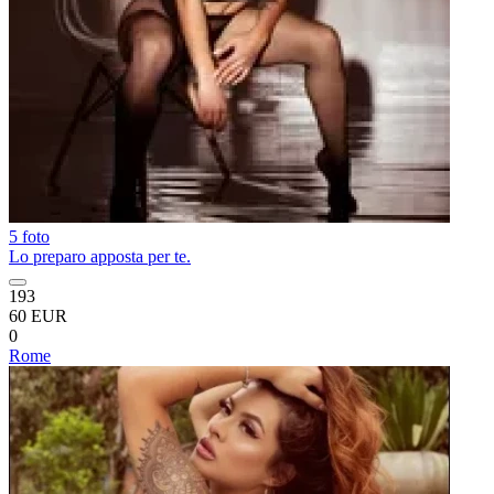
5 foto
Lo preparo apposta per te.
193
60 EUR
0
Rome