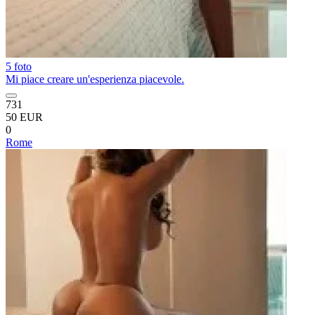
5 foto
Mi piace creare un'esperienza piacevole.
731
50 EUR
0
Rome