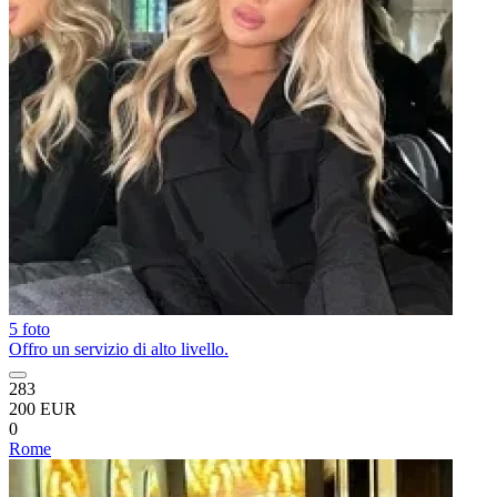
5 foto
Offro un servizio di alto livello.
283
200 EUR
0
Rome