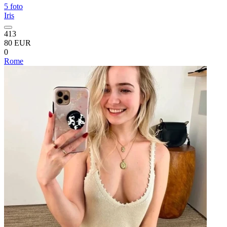
5 foto
Iris
413
80 EUR
0
Rome