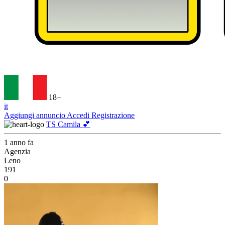
18+
it
Aggiungi annuncio
Accedi
Registrazione
TS Camila 💕
1 anno fa
Agenzia
Leno
191
0