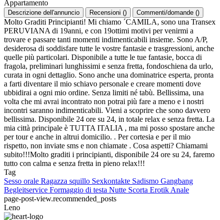
Appartamento
Descrizione dell'annuncio
Recensioni
(
)
Commenti/domande
(
)
Molto Graditi Principianti! Mi chiamo ´CAMILA, sono una Transex
PERUVIANA di 19anni, e con 19ottimi motivi per venirmi a
trovare e passare tanti momenti indimenticabili insieme. Sono A/P,
desiderosa di soddisfare tutte le vostre fantasie e trasgressioni, anche
quelle più particolari. Disponibile a tutte le tue fantasie, bocca di
fragola, preliminari lunghissimi e senza fretta, fondoschiena da urlo,
curata in ogni dettaglio. Sono anche una dominatrice esperta, pronta
a farti diventare il mio schiavo personale e creare momenti dove
ubbidirai a ogni mio ordine. Senza limiti né tabù. Bellissima, una
volta che mi avrai incontrato non potrai più fare a meno e i nostri
incontri saranno indimenticabili. Vieni a scoprire che sono davvero
bellissima. Disponibile 24 ore su 24, in totale relax e senza fretta. La
mia città principale è TUTTA ITALIA , ma mi posso spostare anche
per tour e anche in altrui domicilio. . Per cortesia e per il mio
rispetto, non inviate sms e non chiamate . Cosa aspetti? Chiamami
subito!!!Molto graditi i principianti, disponibile 24 ore su 24, faremo
tutto con calma e senza fretta in pieno relax!!!
Tag
Sesso orale
Ragazza squillo
Sexkontakte
Sadismo
Gangbang
Begleitservice
Formaggio di testa
Nutte
Scorta
Erotik
Anale
page-post-view.recommended_posts
Leno