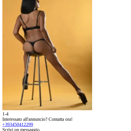
1-4
2
Interessato all'annuncio?
Contatta ora!
I
+393450412299
Scrivi un messaggio
S