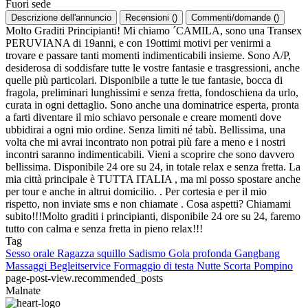
Fuori sede
Descrizione dell'annuncio
Recensioni
(
)
Commenti/domande
(
)
Molto Graditi Principianti! Mi chiamo ´CAMILA, sono una Transex
PERUVIANA di 19anni, e con 19ottimi motivi per venirmi a
trovare e passare tanti momenti indimenticabili insieme. Sono A/P,
desiderosa di soddisfare tutte le vostre fantasie e trasgressioni, anche
quelle più particolari. Disponibile a tutte le tue fantasie, bocca di
fragola, preliminari lunghissimi e senza fretta, fondoschiena da urlo,
curata in ogni dettaglio. Sono anche una dominatrice esperta, pronta
a farti diventare il mio schiavo personale e creare momenti dove
ubbidirai a ogni mio ordine. Senza limiti né tabù. Bellissima, una
volta che mi avrai incontrato non potrai più fare a meno e i nostri
incontri saranno indimenticabili. Vieni a scoprire che sono davvero
bellissima. Disponibile 24 ore su 24, in totale relax e senza fretta. La
mia città principale è TUTTA ITALIA , ma mi posso spostare anche
per tour e anche in altrui domicilio. . Per cortesia e per il mio
rispetto, non inviate sms e non chiamate . Cosa aspetti? Chiamami
subito!!!Molto graditi i principianti, disponibile 24 ore su 24, faremo
tutto con calma e senza fretta in pieno relax!!!
Tag
Sesso orale
Ragazza squillo
Sadismo
Gola profonda
Gangbang
Massaggi
Begleitservice
Formaggio di testa
Nutte
Scorta
Pompino
page-post-view.recommended_posts
Malnate