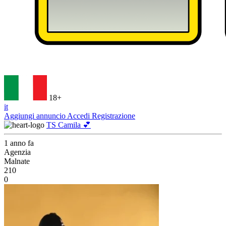
18+
it
Aggiungi annuncio
Accedi
Registrazione
TS Camila 💕
1 anno fa
Agenzia
Malnate
210
0