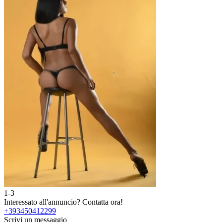
1-3
2
Interessato all'annuncio?
Contatta ora!
I
+393450412299
Scrivi un messaggio
S