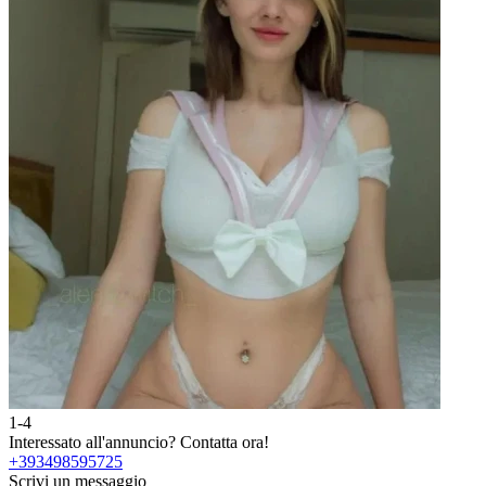
1-4
2
Interessato all'annuncio?
Contatta ora!
I
+393498595725
Scrivi un messaggio
S