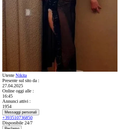
Utente
Nikita
Presente sul sito da
:
27.04.2025
Online oggi alle
:
16:45
Annunci attivi
:
1954
Messaggi personali
+393510736850
Disponibile 24/7
Reclamo