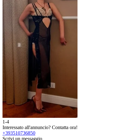
1-4
Interessato all'annuncio?
Contatta ora!
+393510736850
Scrivi un messaggio