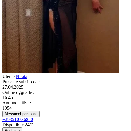
Utente
Nikita
Presente sul sito da
:
27.04.2025
Online oggi alle
:
16:45
Annunci attivi
:
1954
Messaggi personali
+393510736850
Disponibile 24/7
Reclamo