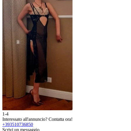
1-4
Interessato all'annuncio?
Contatta ora!
+393510736850
Scrivi un messaggio