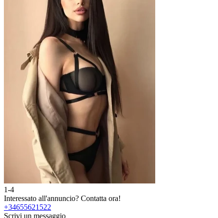
1-4
2
Interessato all'annuncio?
Contatta ora!
I
+34655621522
Scrivi un messaggio
S