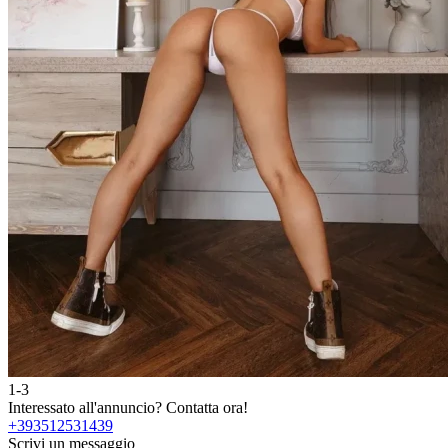
1-3
Interessato all'annuncio?
Contatta ora!
+393512531439
Scrivi un messaggio