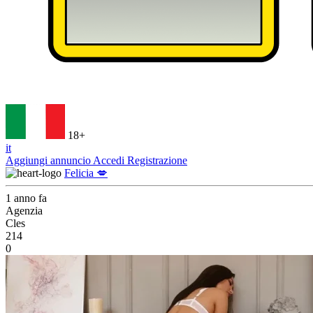
18+
it
Aggiungi annuncio
Accedi
Registrazione
Felicia 💋
1 anno fa
Agenzia
Cles
214
0