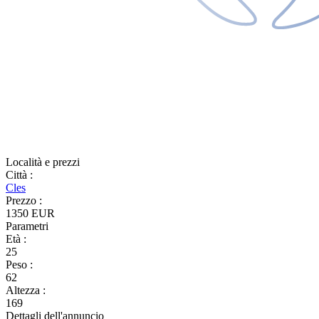
Località e prezzi
Città
:
Cles
Prezzo
:
1350 EUR
Parametri
Età
:
25
Peso
:
62
Altezza
:
169
Dettagli dell'annuncio