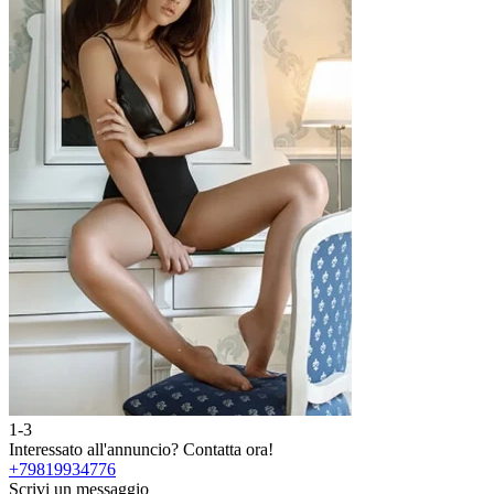
1-3
Interessato all'annuncio?
Contatta ora!
+79819934776
Scrivi un messaggio