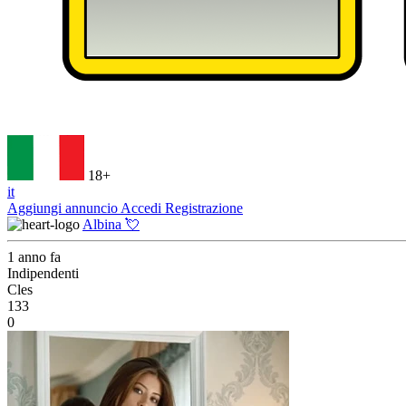
18+
it
Aggiungi annuncio
Accedi
Registrazione
Albina 💘
1 anno fa
Indipendenti
Cles
133
0