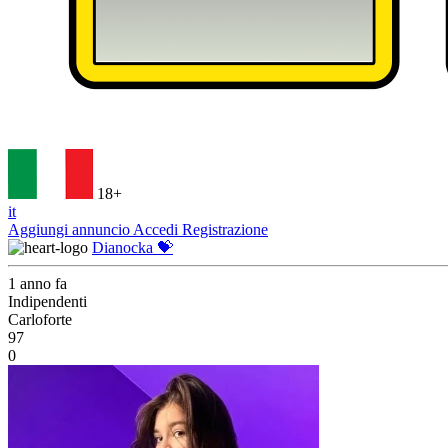
18+
it
Aggiungi annuncio
Accedi
Registrazione
Dianocka 💝
1 anno fa
Indipendenti
Carloforte
97
0