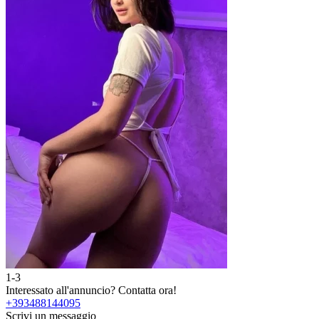
1-3
Interessato all'annuncio?
Contatta ora!
+393488144095
Scrivi un messaggio