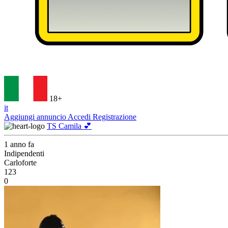
18+
it
Aggiungi annuncio
Accedi
Registrazione
TS Camila 💕
1 anno fa
Indipendenti
Carloforte
123
0