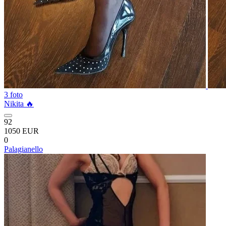
3 foto
Nikita 🔥
92
1050 EUR
0
Palagianello