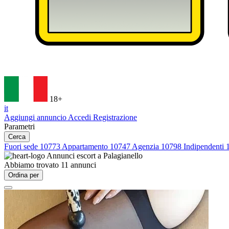
18+
it
Aggiungi annuncio
Accedi
Registrazione
Parametri
Cerca
Fuori sede
10773
Appartamento
10747
Agenzia
10798
Indipendenti
Annunci escort a
Palagianello
Abbiamo trovato
11
annunci
Ordina per