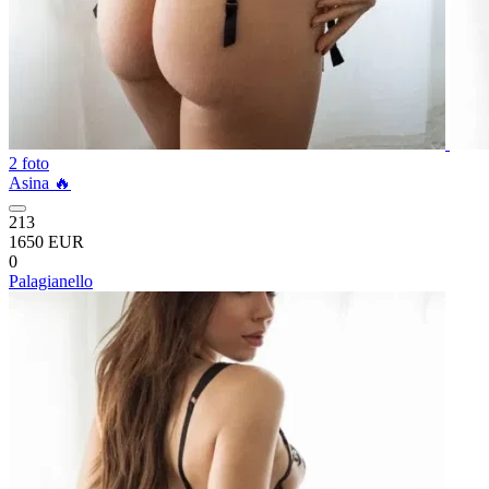
2 foto
Asina 🔥
213
1650 EUR
0
Palagianello