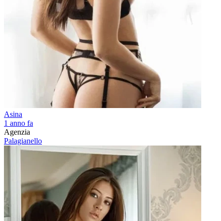
Asina
1 anno fa
Agenzia
Palagianello