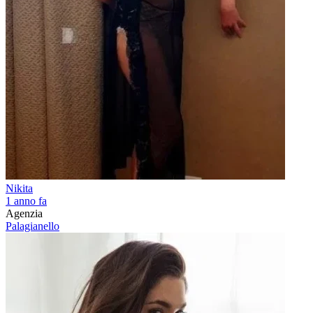
Nikita
1 anno fa
Agenzia
Palagianello