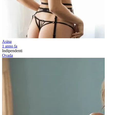
Asina
1 anno fa
Indipendenti
Ovada