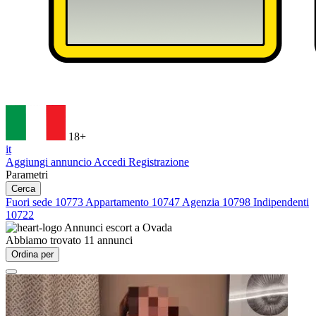
18+
it
Aggiungi annuncio
Accedi
Registrazione
Parametri
Cerca
Fuori sede
10773
Appartamento
10747
Agenzia
10798
Indipendenti
10722
Annunci escort a
Ovada
Abbiamo trovato
11
annunci
Ordina per