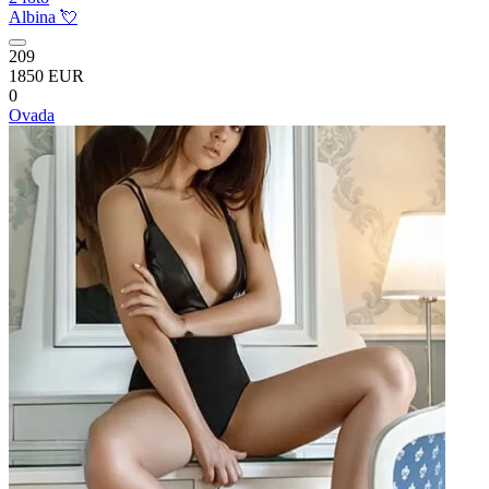
Albina 💘
209
1850 EUR
0
Ovada