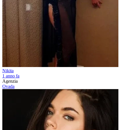
Nikita
1 anno fa
Agenzia
Ovada