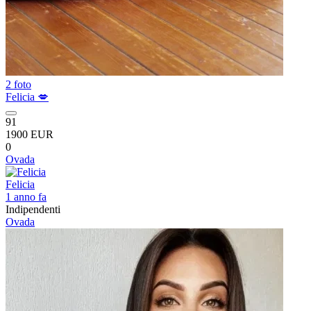
2 foto
Felicia 💋
91
1900 EUR
0
Ovada
Felicia
1 anno fa
Indipendenti
Ovada