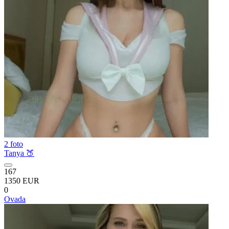
2 foto
Tanya 🍑
167
1350 EUR
0
Ovada