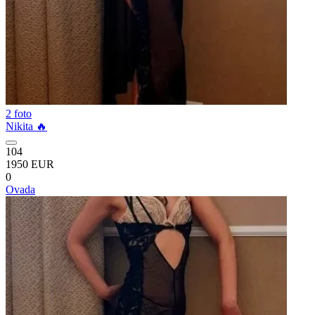
2 foto
Nikita 🔥
104
1950 EUR
0
Ovada