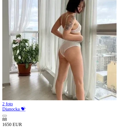
2 foto
Dianocka 💝
88
1650 EUR