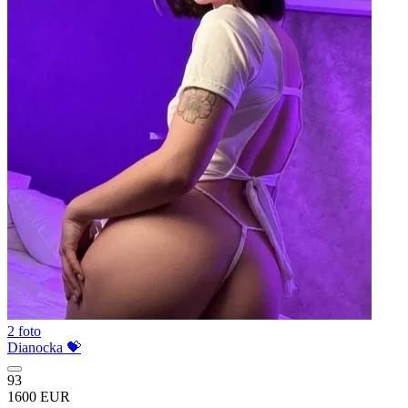
2 foto
Dianocka 💝
93
1600 EUR