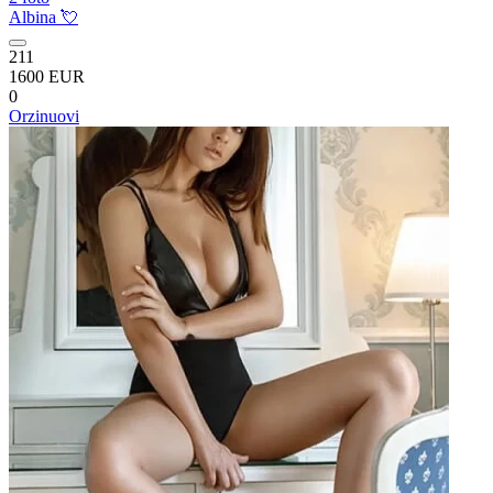
Albina 💘
211
1600 EUR
0
Orzinuovi