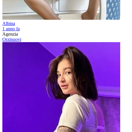
Albina
1 anno fa
Agenzia
Orzinuovi