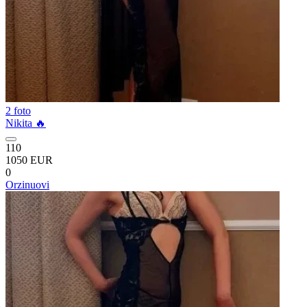
2 foto
Nikita 🔥
110
1050 EUR
0
Orzinuovi