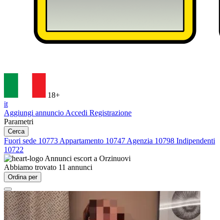
18+
it
Aggiungi annuncio
Accedi
Registrazione
Parametri
Cerca
Fuori sede
10773
Appartamento
10747
Agenzia
10798
Indipendenti
10722
Annunci escort a
Orzinuovi
Abbiamo trovato
11
annunci
Ordina per