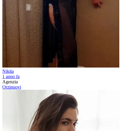
Nikita
1 anno fa
Agenzia
Orzinuovi