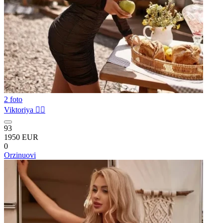
2 foto
Viktoriya ❤️‍🔥
93
1950 EUR
0
Orzinuovi