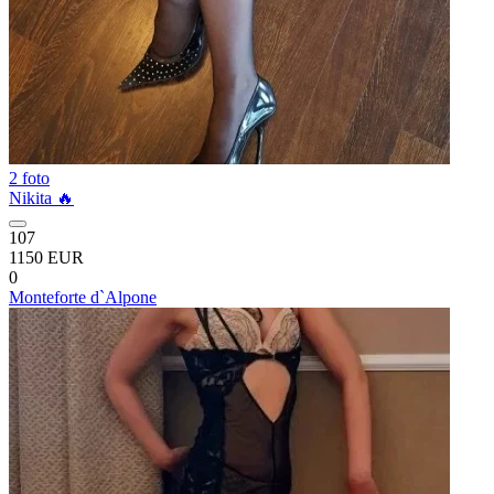
2 foto
Nikita 🔥
107
1150 EUR
0
Monteforte d`Alpone