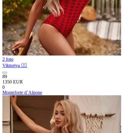
2 foto
Viktoriya ❤️‍🔥
89
1350 EUR
0
Monteforte d`Alpone