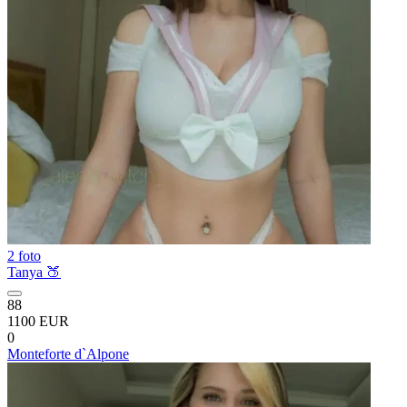
2 foto
Tanya 🍑
88
1100 EUR
0
Monteforte d`Alpone