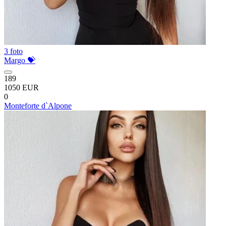
3 foto
Margo 💝
189
1050 EUR
0
Monteforte d`Alpone