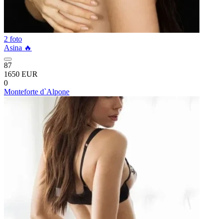
2 foto
Asina 🔥
87
1650 EUR
0
Monteforte d`Alpone