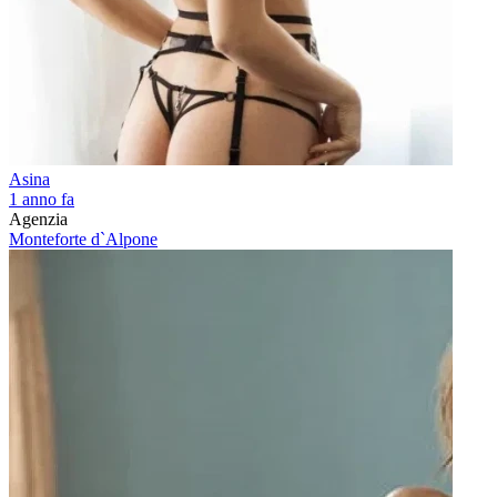
Asina
1 anno fa
Agenzia
Monteforte d`Alpone