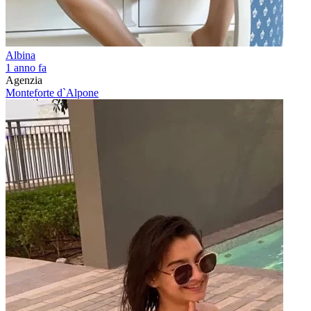
Albina
1 anno fa
Agenzia
Monteforte d`Alpone