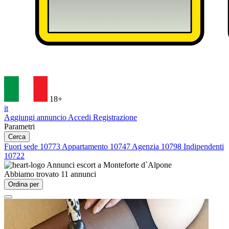
18+
it
Aggiungi annuncio
Accedi
Registrazione
Parametri
Cerca
Fuori sede
10773
Appartamento
10747
Agenzia
10798
Indipendenti
10722
Annunci escort a
Monteforte d`Alpone
Abbiamo trovato
11
annunci
Ordina per