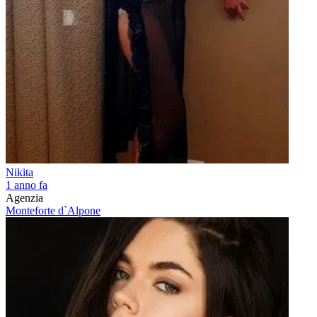
Nikita
1 anno fa
Agenzia
Monteforte d`Alpone