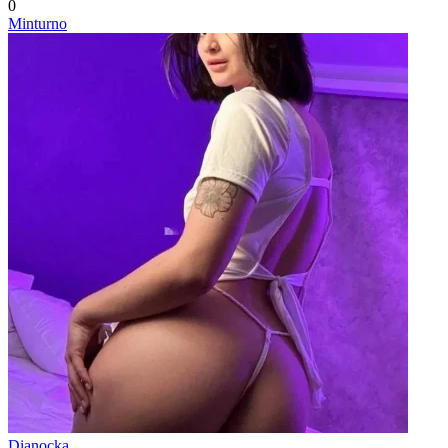
0
Minturno
Dianocka