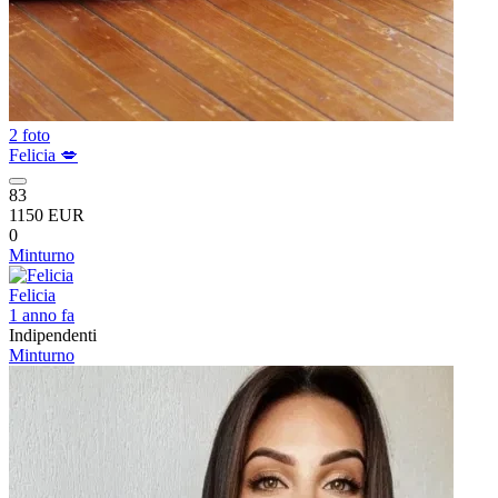
2 foto
Felicia 💋
83
1150 EUR
0
Minturno
Felicia
1 anno fa
Indipendenti
Minturno