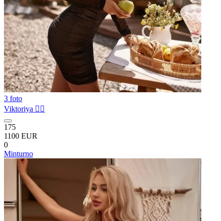
3 foto
Viktoriya ❤️‍🔥
175
1100 EUR
0
Minturno