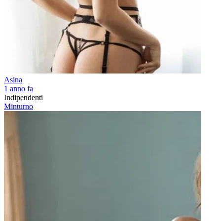
Asina
1 anno fa
Indipendenti
Minturno