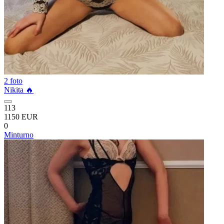
2 foto
Nikita 🔥
113
1150 EUR
0
Minturno