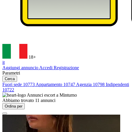
18+
it
Aggiungi annuncio
Accedi
Registrazione
Parametri
Cerca
Fuori sede
10773
Appartamento
10747
Agenzia
10798
Indipendenti
10722
Annunci escort a
Minturno
Abbiamo trovato
11
annunci
Ordina per