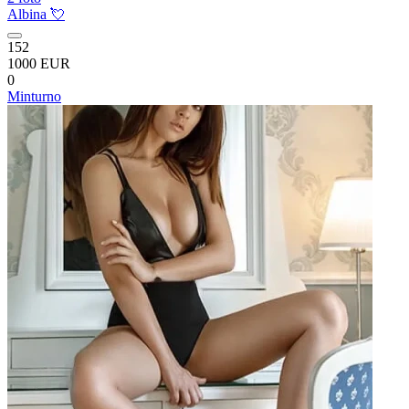
Albina 💘
152
1000 EUR
0
Minturno