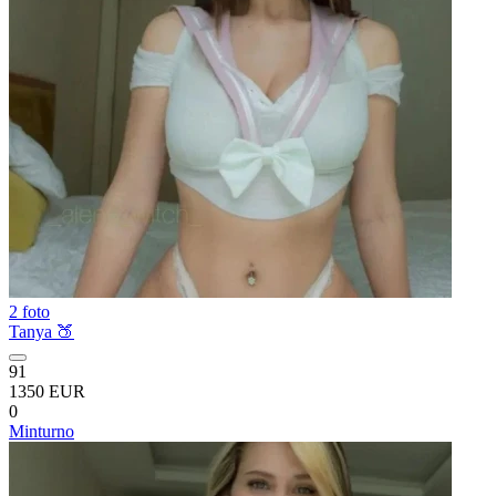
2 foto
Tanya 🍑
91
1350 EUR
0
Minturno