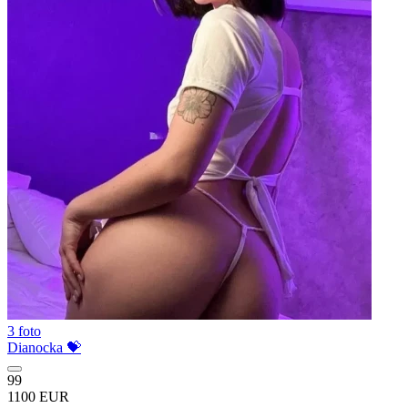
3 foto
Dianocka 💝
99
1100 EUR