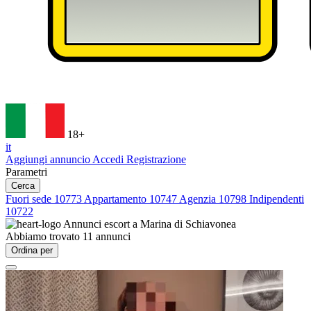
18+
it
Aggiungi annuncio
Accedi
Registrazione
Parametri
Cerca
Fuori sede
10773
Appartamento
10747
Agenzia
10798
Indipendenti
10722
Annunci escort a
Marina di Schiavonea
Abbiamo trovato
11
annunci
Ordina per