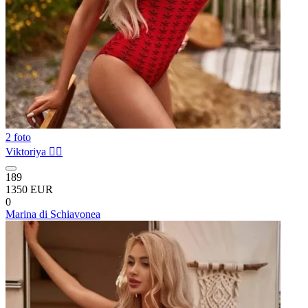
2 foto
Viktoriya ❤️‍🔥
189
1350 EUR
0
Marina di Schiavonea