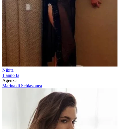
Nikita
1 anno fa
Agenzia
Marina di Schiavonea