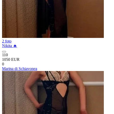
2 foto
Nikita 🔥
110
1050 EUR
0
Marina di Schiavonea