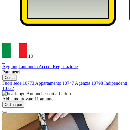
18+
it
Aggiungi annuncio
Accedi
Registrazione
Parametri
Cerca
Fuori sede
10773
Appartamento
10747
Agenzia
10798
Indipendenti
10722
Annunci escort a
Larino
Abbiamo trovato
11
annunci
Ordina per