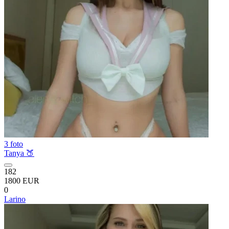
3 foto
Tanya 🍑
182
1800 EUR
0
Larino