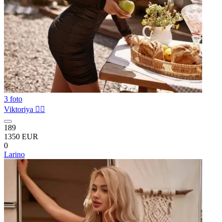
3 foto
Viktoriya ❤️‍🔥
189
1350 EUR
0
Larino