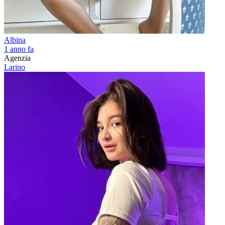
Albina
1 anno fa
Agenzia
Larino