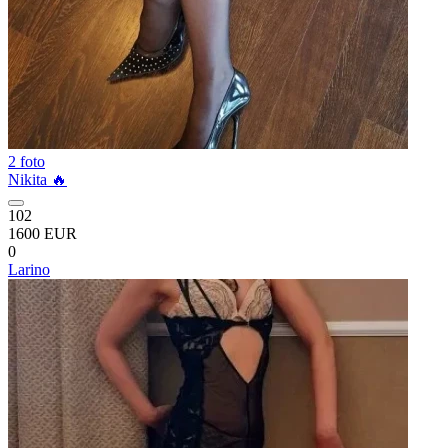
2 foto
Nikita 🔥
102
1600 EUR
0
Larino