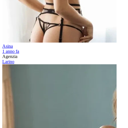
Asina
1 anno fa
Agenzia
Larino