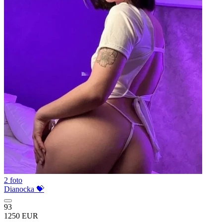
2 foto
Dianocka 💝
93
1250 EUR