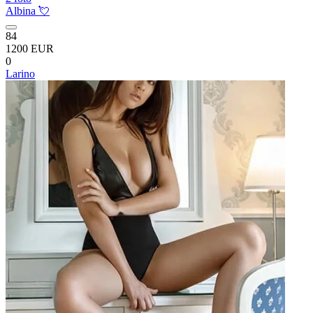
Albina 💘
84
1200 EUR
0
Larino