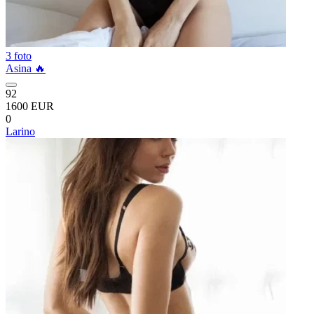
3 foto
Asina 🔥
92
1600 EUR
0
Larino