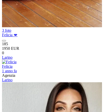
3 foto
Felicia 💋
185
1950 EUR
0
Larino
Felicia
1 anno fa
Agenzia
Larino