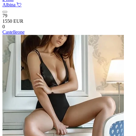
Albina 💘
79
1550 EUR
0
Castelleone