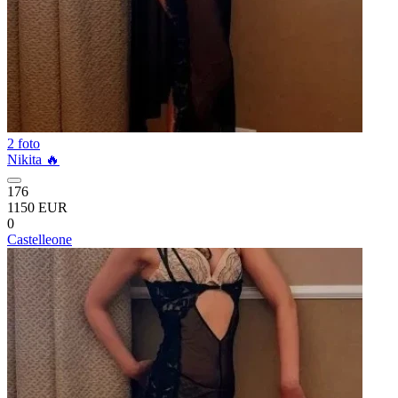
2 foto
Nikita 🔥
176
1150 EUR
0
Castelleone