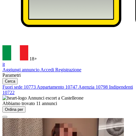
18+
it
Aggiungi annuncio
Accedi
Registrazione
Parametri
Cerca
Fuori sede
10773
Appartamento
10747
Agenzia
10798
Indipendenti
10722
Annunci escort a
Castelleone
Abbiamo trovato
11
annunci
Ordina per