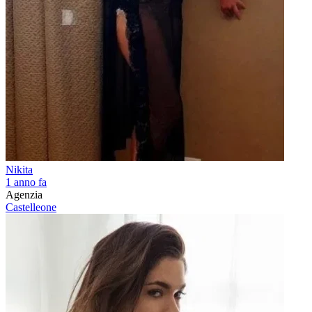
Nikita
1 anno fa
Agenzia
Castelleone